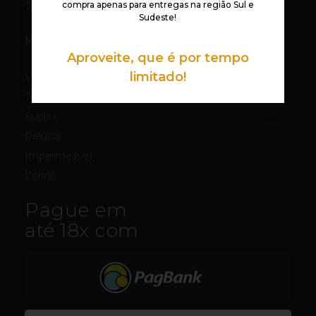
compra apenas para entregas na região Sul e
Triângulos para Macas
Sudeste!
Materiais:
Aproveite, que é por tempo
limitado!
Veludo
Tecido
Suplex
Pelúcia
Impermeável
Corino
Pague em
até 18x com