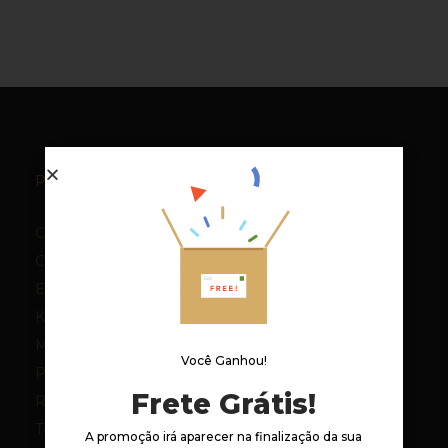
Produtos:
Capas
Colchões para Macas
Extensões / Cabeceiras
Kits para Macas
Mantas
Você Ganhou!
Pedras Decorativas
Frete Grátis!
Rolinhos
Tapetes
A promoção irá aparecer na finalização da sua