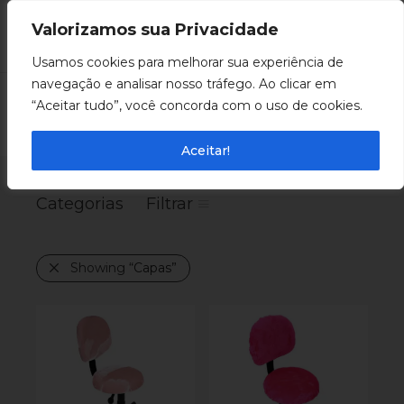
Valorizamos sua Privacidade
0
Usamos cookies para melhorar sua experiência de
navegação e analisar nosso tráfego. Ao clicar em
“Aceitar tudo”, você concorda com o uso de cookies.
Capas
Aceitar!
Categorias
Filtrar
Showing
“Capas”