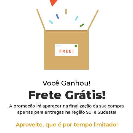
Você Ganhou!
Frete Grátis!
A promoção irá aparecer na finalização da sua compra
apenas para entregas na região Sul e Sudeste!
Aproveite, que é por tempo limitado!