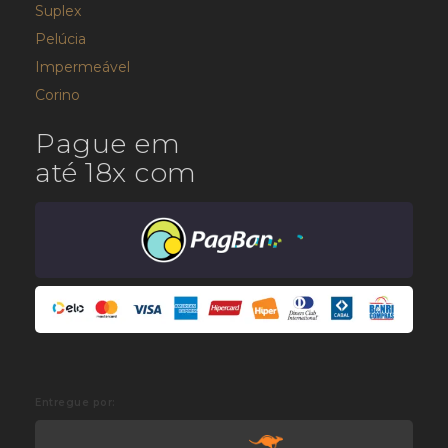
Suplex
Pelúcia
Impermeável
Corino
Pague em
até 18x com
Entregue por: