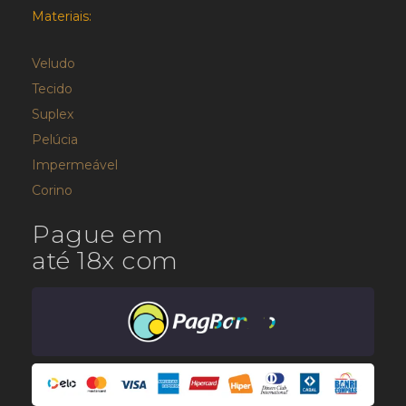
Materiais:
Veludo
Tecido
Suplex
Pelúcia
Impermeável
Corino
Pague em
até 18x com