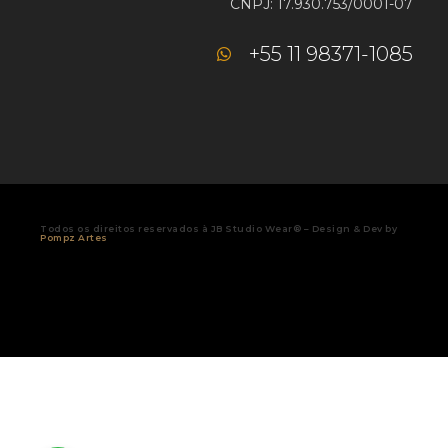
CNPJ: 17.930.753/0001-07
+55 11 98371-1085
Todos os direitos reservados à JB Studio Wear® – Design & Dev by
Pompz Artes