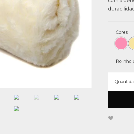
com a dens
durabilida
Cores
Rolinho
Quantid