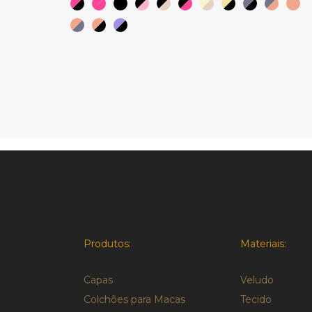
Produtos:
Materiais:
Capas
Veludo
Colchões para Macas
Tecido