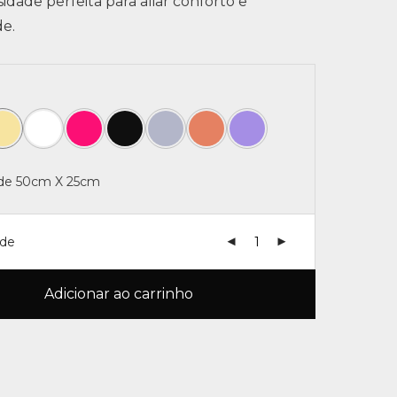
idade perfeita para aliar conforto e
de.
 de 50cm X 25cm
ade
Adicionar ao carrinho