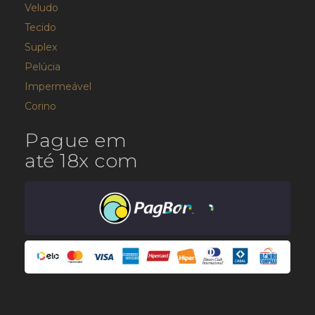
Veludo
Tecido
Suplex
Pelúcia
Impermeável
Corino
Pague em
até 18x com