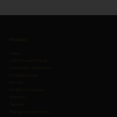
Produtos:
Capas
Colchões para Macas
Extensões / Cabeceiras
Kits para Macas
Mantas
Pedras Decorativas
Rolinhos
Tapetes
Triângulos para Macas