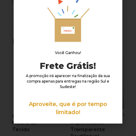
R$
14,90
R$
84,80
Produtos relacionados
Você Ganhou!
Frete Grátis!
A promoção irá aparecer na finalização da sua
compra apenas para entregas na região Sul e
Sudeste!
Aproveite, que é por tempo
limitado!
Capa de Cadeira
Jaleco
Mocho de
Impermeável
Tecido
Transparente