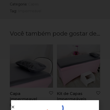
Categoria:
Capas
Tag:
Impermeável
Você também pode gostar de…
Capa
Kit de Capas
Impermeavel
Impermeáveis
para Travesseiro
para Maca e
Travesseiro