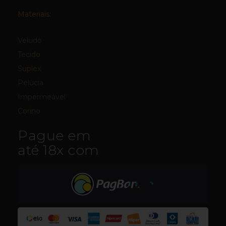
Materiais:
Veludo
Tecido
Suplex
Pelúcia
Impermeável
Corino
Pague em
até 18x com