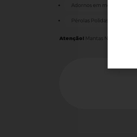
Adornos em metal nobre
Pérolas Polidas
Atenção!
Mantas Não Inclusas