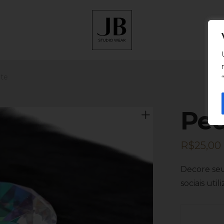
te
Ped
R$
25,00
Decore seu 
sociais uti