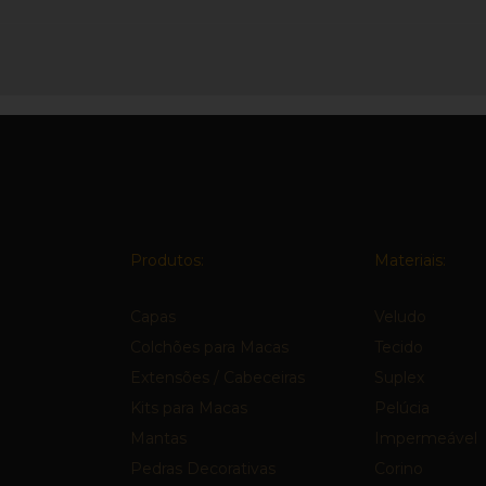
Produtos:
Materiais:
Capas
Veludo
Colchões para Macas
Tecido
Extensões / Cabeceiras
Suplex
Kits para Macas
Pelúcia
Mantas
Impermeável
Pedras Decorativas
Corino