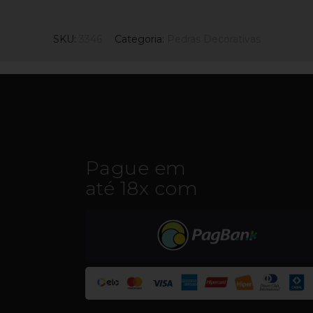
SKU:
3346
Categoria:
Pedras Decorativas
Pague em
até 18x com