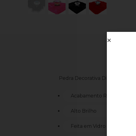
Pedra Decorativa Diamante
Acabamento Refinado
Alto Brilho
Feita em Vidro antirisco