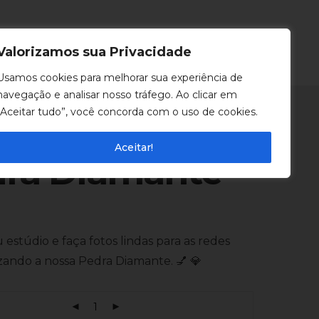
0
Entrar
Valorizamos sua Privacidade
Usamos cookies para melhorar sua experiência de
navegação e analisar nosso tráfego. Ao clicar em
“Aceitar tudo”, você concorda com o uso de cookies.
Aceitar!
ra Diamante
estúdio e faça fotos lindas para as redes
lizando a nossa Pedra Diamante. 💅
💎