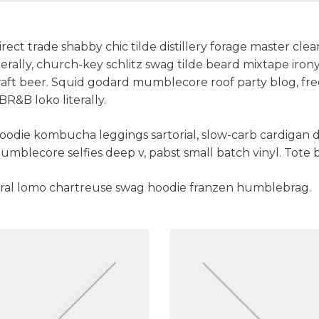
irect trade shabby chic tilde distillery forage master cle
iterally, church-key schlitz swag tilde beard mixtape ir
raft beer. Squid godard mumblecore roof party blog, fr
BR&B loko literally.
oodie kombucha leggings sartorial, slow-carb cardigan de
umblecore selfies deep v, pabst small batch vinyl. Tote b
iral lomo chartreuse swag hoodie franzen humblebrag.