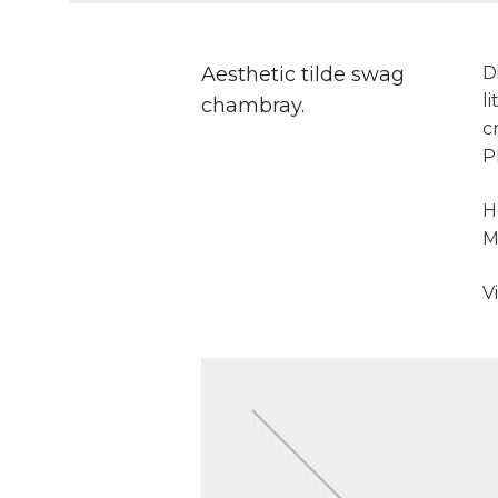
Aesthetic tilde swag
D
l
chambray.
c
P
H
M
V