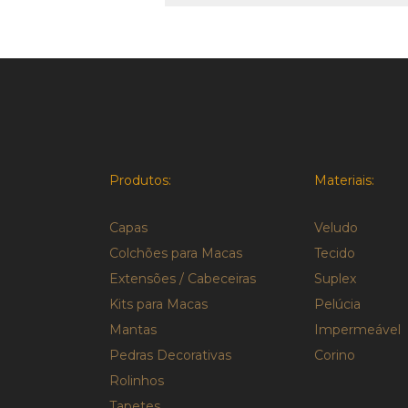
Produtos:
Materiais:
Capas
Veludo
Colchões para Macas
Tecido
Extensões / Cabeceiras
Suplex
Kits para Macas
Pelúcia
Mantas
Impermeável
Pedras Decorativas
Corino
Rolinhos
Tapetes