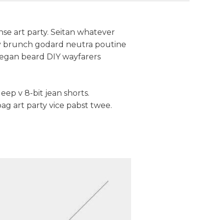
anse art party. Seitan whatever
ony brunch godard neutra poutine
eegan beard DIY wayfarers
ep v 8-bit jean shorts.
ag art party vice pabst twee.