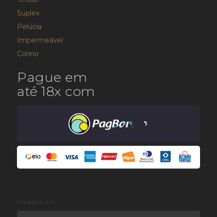
Suplex
Pelúcia
Impermeável
Corino
Pague em
até 18x com
Entregue por: