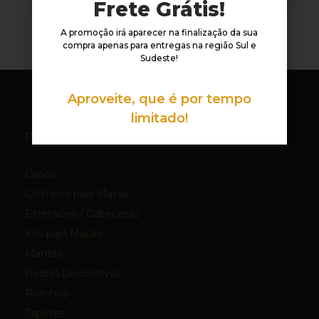
Frete Grátis!
A promoção irá aparecer na finalização da sua
compra apenas para entregas na região Sul e
Sudeste!
Aproveite, que é por tempo
limitado!
Produtos:
Capas
Colchões para Macas
Extensões / Cabeceiras
Kits para Macas
Mantas
Pedras Decorativas
Rolinhos
Tapetes