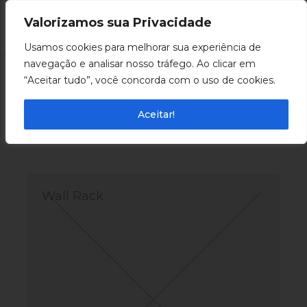
Valorizamos sua Privacidade
0
Usamos cookies para melhorar sua experiência de
navegação e analisar nosso tráfego. Ao clicar em
“Aceitar tudo”, você concorda com o uso de cookies.
All
Conceptual
Illustration
Product
Aceitar!
Wall Rack