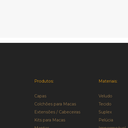
Produtos:
Materiais:
Capas
Veludo
Colchões para Macas
Tecido
Extensões / Cabeceiras
Suplex
Kits para Macas
Pelúcia