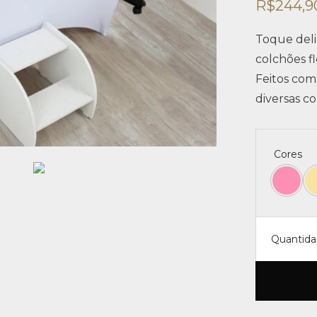
R$
244,9
Toque deli
colchões fl
Feitos com
diversas c
Cores
Quantid