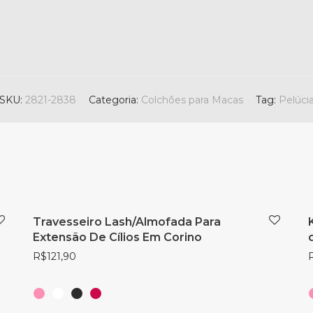
SKU:
2821-2838
Categoria:
Colchões para Macas
Tag:
Pelúci
Travesseiro Lash/Almofada Para
Extensão De Cílios Em Corino
R$
121,90